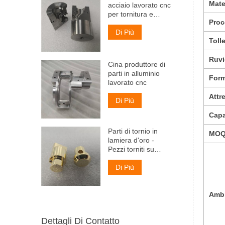
Mate
acciaio lavorato cnc
per tornitura e
Proc
fresatura non
standard
Di Più
Toll
Ruvi
Cina produttore di
parti in alluminio
For
lavorato cnc
Attr
Di Più
Capa
Parti di tornio in
MO
lamiera d'oro -
Pezzi torniti su
misura
Di Più
Ambi
Dettagli Di Contatto