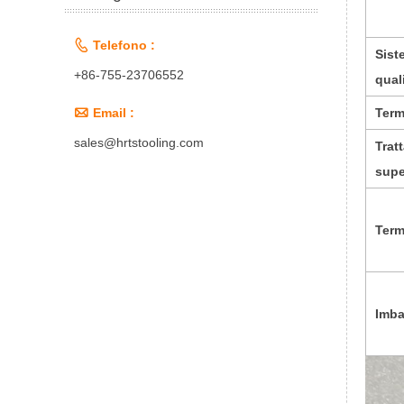

Telefono :
Sist
+86-755-23706552
qual

Term
Email :
sales@hrtstooling.com
Trat
supe
Term
Imba