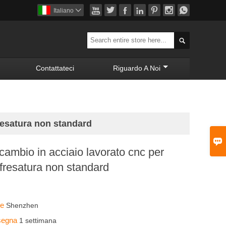







Italiano


Contattateci
Riguardo A Noi
fresatura non standard

icambio in acciaio lavorato cnc per
e fresatura non standard
ine
Shenzhen
nsegna
1 settimana