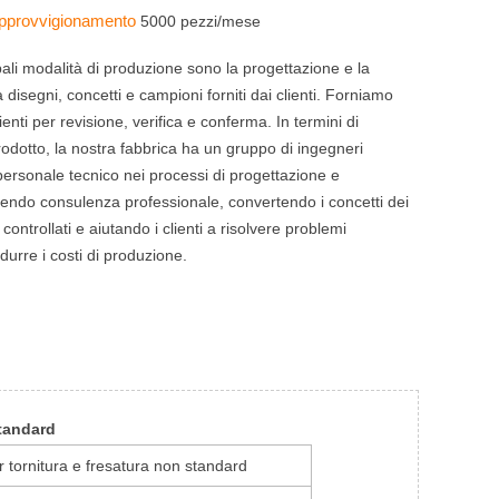
 approvvigionamento
5000 pezzi/mese
pali modalità di produzione sono la progettazione e la
a disegni, concetti e campioni forniti dai clienti. Forniamo
ienti per revisione, verifica e conferma. In termini di
rodotto, la nostra fabbrica ha un gruppo di ingegneri
 personale tecnico nei processi di progettazione e
endo consulenza professionale, convertendo i concetti dei
i controllati e aiutando i clienti a risolvere problemi
idurre i costi di produzione.
standard
r tornitura e fresatura non standard