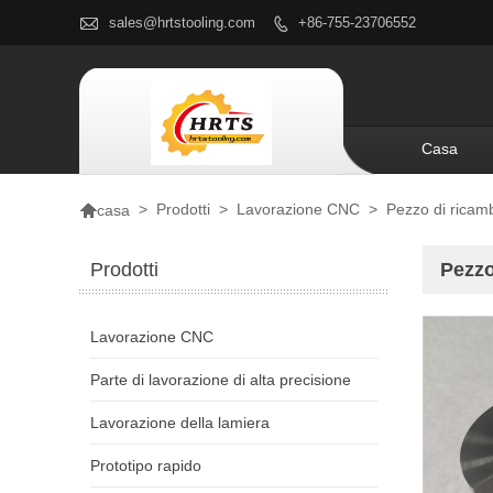

sales@hrtstooling.com
+86-755-23706552

Casa

>
Prodotti
>
Lavorazione CNC
>
Pezzo di ricamb
casa
Prodotti
Pezzo
Lavorazione CNC
Parte di lavorazione di alta precisione
Lavorazione della lamiera
Prototipo rapido