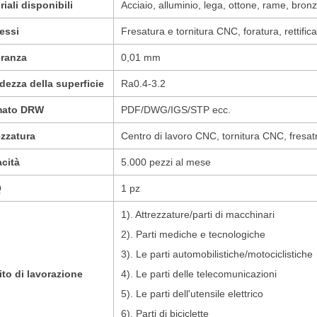
riali disponibili
Acciaio, alluminio, lega, ottone, rame, bronz
essi
Fresatura e tornitura CNC, foratura, rettifi
eranza
0,01 mm
dezza della superficie
Ra0.4-3.2
mato DRW
PDF/DWG/IGS/STP ecc.
ezzatura
Centro di lavoro CNC, tornitura CNC, fresatr
cità
5.000 pezzi al mese
Q
1 pz
1). Attrezzature/parti di macchinari
2). Parti mediche e tecnologiche
3). Le parti automobilistiche/motociclistiche
to di lavorazione
4). Le parti delle telecomunicazioni
5). Le parti dell'utensile elettrico
6). Parti di biciclette