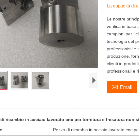
La capacità di
Le nostre princi
verifica in base 
campioni per i cl
tecnologia del p
professionisti e
produzione, forn
clienti in prodott
professionali e r

Email
di ricambio in acciaio lavorato cnc per tornitura e fresatura non 
e
Pezzo di ricambio in acciaio lavorato cnc pe