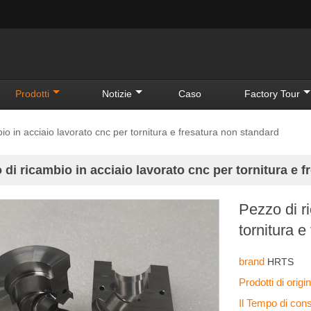
Prodotti
Notizie
Caso
Factory Tour
io in acciaio lavorato cnc per tornitura e fresatura non standard
 di ricambio in acciaio lavorato cnc per tornitura e 
Pezzo di r
tornitura 
brand
HRTS
Prodotti di orig
Il Tempo di co