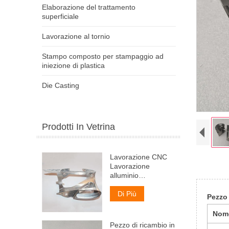
Elaborazione del trattamento
superficiale
Lavorazione al tornio
Stampo composto per stampaggio ad
iniezione di plastica
Die Casting
Prodotti In Vetrina
Lavorazione CNC
Lavorazione
alluminio
Lavorazione
alluminio Servizio di
Di Più
Pezzo 
lavorazione CNC
Nom
Pezzo di ricambio in