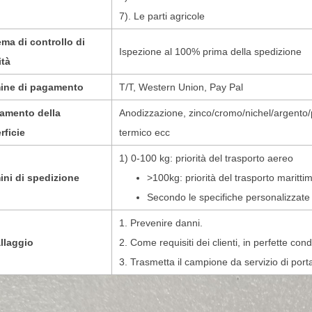
7). Le parti agricole
ema di controllo di
Ispezione al 100% prima della spedizione
ità
ine di pagamento
T/T, Western Union, Pay Pal
tamento della
Anodizzazione, zinco/cromo/nichel/argento/p
rficie
termico ecc
1) 0-100 kg: priorità del trasporto aereo
ini di spedizione
>100kg: priorità del trasporto maritti
Secondo le specifiche personalizzate
1. Prevenire danni.
llaggio
2. Come requisiti dei clienti, in perfette cond
3. Trasmetta il campione da servizio di port