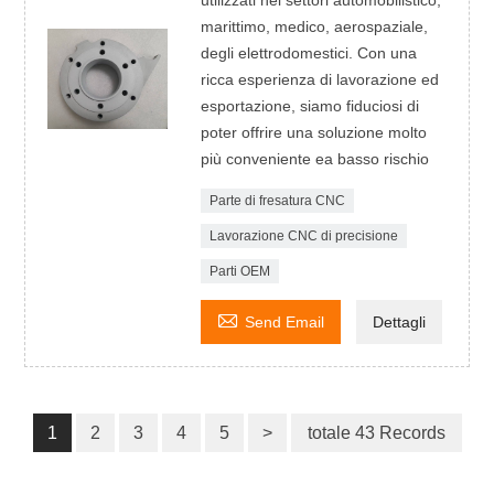
marittimo, medico, aerospaziale,
degli elettrodomestici. Con una
ricca esperienza di lavorazione ed
esportazione, siamo fiduciosi di
poter offrire una soluzione molto
più conveniente ea basso rischio
Parte di fresatura CNC
Lavorazione CNC di precisione
Parti OEM

Send Email
Dettagli
1
2
3
4
5
>
totale 43 Records