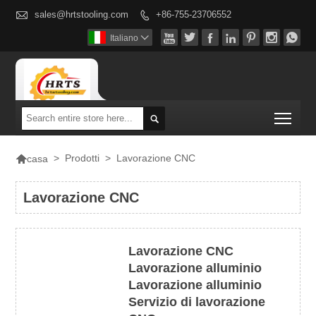

sales@hrtstooling.com
+86-755-23706552








Italiano

Togg


>
Prodotti
>
Lavorazione CNC
casa
Lavorazione CNC
Lavorazione CNC
Lavorazione alluminio
Lavorazione alluminio
Servizio di lavorazione