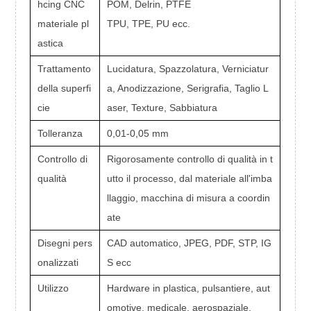
hcing CNC
POM, Delrin, PTFE
materiale pl
TPU, TPE, PU ecc.
astica
Trattamento
Lucidatura, Spazzolatura, Verniciatur
della superfi
a, Anodizzazione, Serigrafia, Taglio L
cie
aser, Texture, Sabbiatura
Tolleranza
0,01-0,05 mm
Controllo di
Rigorosamente controllo di qualità in t
qualità
utto il processo, dal materiale all'imba
llaggio, macchina di misura a coordin
ate
Disegni pers
CAD automatico, JPEG, PDF, STP, IG
onalizzati
S ecc
Utilizzo
Hardware in plastica, pulsantiere, aut
omotive, medicale, aerospaziale,