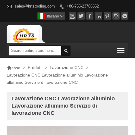

sales@hrtstooling.com
+86-755-23706552








Italiano

Togg


>
Prodotti
>
Lavorazione CNC
>
casa
Lavorazione CNC Lavorazione alluminio Lavorazione
alluminio Servizio di lavorazione CNC
Lavorazione CNC Lavorazione alluminio
Lavorazione alluminio Servizio di
lavorazione CNC