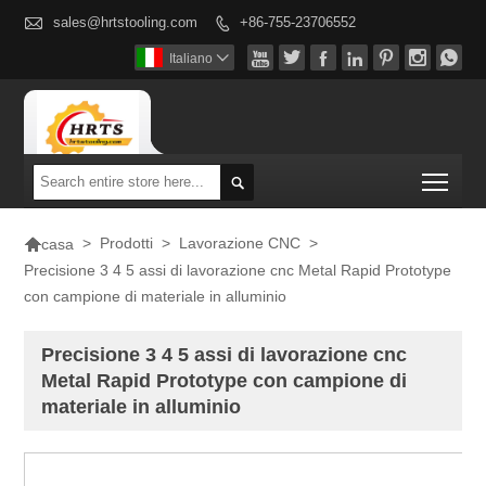

sales@hrtstooling.com
+86-755-23706552








Italiano

Togg


>
Prodotti
>
Lavorazione CNC
>
casa
Precisione 3 4 5 assi di lavorazione cnc Metal Rapid Prototype
con campione di materiale in alluminio
Precisione 3 4 5 assi di lavorazione cnc
Metal Rapid Prototype con campione di
materiale in alluminio